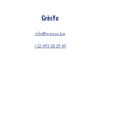
GrèsYo
info@gresyo.be
+32 493 58 29 49
Chaussée de Braine, 68
7190 Ecaussinnes
Région wallonne
Belgique
Partager
GrèsYo/Ecaussinnes : poterie - céramique -