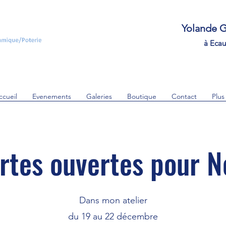
Yolande G
à Ecaussi
ccueil
Evenements
Galeries
Boutique
Contact
Plus 
rtes ouvertes pour N
Dans mon atelier
du 19 au 22 décembre