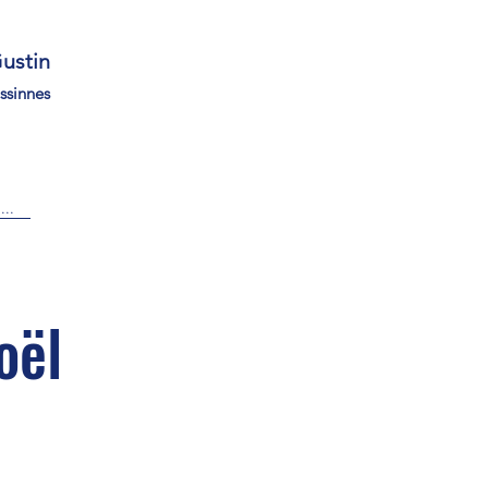
ustin
nnes
...
oël