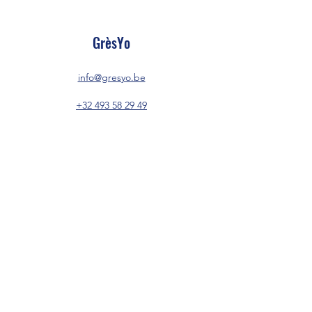
GrèsYo
info@gresyo.be
+32 493 58 29 49
Chaussée de Braine, 68
7190 Ecaussinnes
Région wallonne
Belgique
Partager
GrèsYo/Ecaussinnes : poterie - céramique -