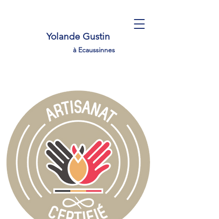
Yolande Gustin
à Ecaussinnes